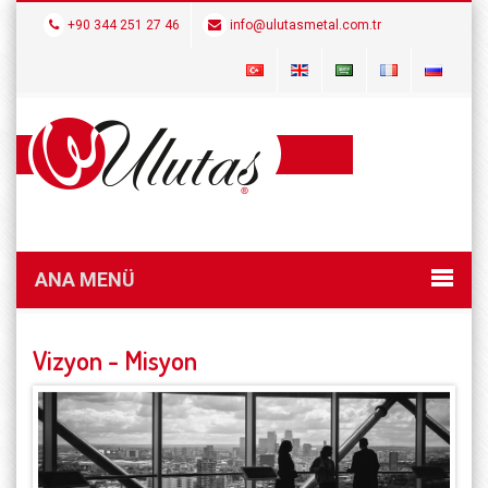
+90 344 251 27 46
info@ulutasmetal.com.tr
ANA MENÜ
Vizyon - Misyon