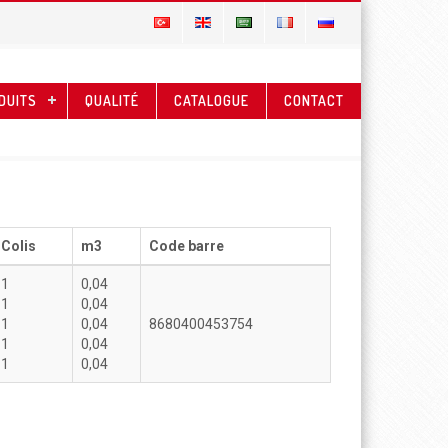
DUITS
QUALITÉ
CATALOGUE
CONTACT
Colis
m3
Code barre
1
0,04
1
0,04
1
0,04
8680400453754
1
0,04
1
0,04