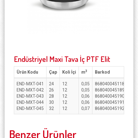
Endüstriyel Maxi Tava İç PTF Elit
3
Ürün Kodu
Çap
Koli İçi
m
Barkod
END-MXT-041
24
12
0,05
8680400451180
END-MXT-042
26
12
0,05
8680400451897
END-MXT-043
28
12
0,06
8680400451903
END-MXT-044
30
12
0,06
8680400451910
END-MXT-045
32
12
0,07
8680400451927
Benzer Ürünler