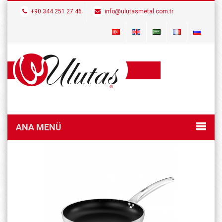
+90 344 251 27 46
info@ulutasmetal.com.tr
ANA MENÜ