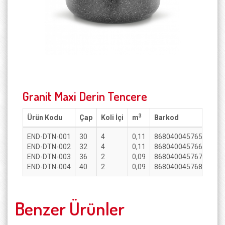
Granit Maxi Derin Tencere
3
Ürün Kodu
Çap
Koli İçi
m
Barkod
END-DTN-001
30
4
0,11
8680400457653
END-DTN-002
32
4
0,11
8680400457660
END-DTN-003
36
2
0,09
8680400457677
END-DTN-004
40
2
0,09
8680400457684
Benzer Ürünler