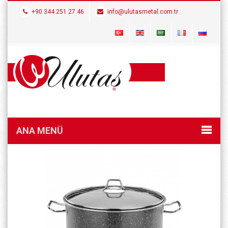
+90 344 251 27 46
info@ulutasmetal.com.tr
ANA MENÜ