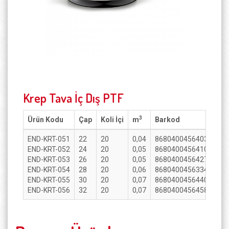
Krep Tava İç Dış PTF
3
Ürün Kodu
Çap
Koli İçi
m
Barkod
END-KRT-051
22
20
0,04
8680400456403
END-KRT-052
24
20
0,05
8680400456410
END-KRT-053
26
20
0,05
8680400456427
END-KRT-054
28
20
0,06
8680400456334
END-KRT-055
30
20
0,07
8680400456440
END-KRT-056
32
20
0,07
8680400456458