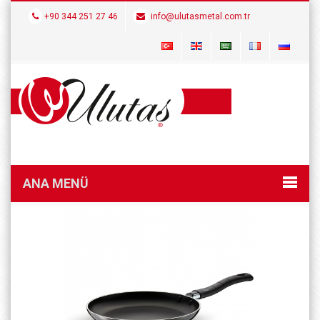
+90 344 251 27 46
info@ulutasmetal.com.tr
ANA MENÜ