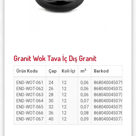
Granit Wok Tava İç Dış Granit
3
Ürün Kodu
Çap
Koli İçi
m
Barkod
END-WOT-061
24
12
0,06
8680400450715
END-WOT-062
26
12
0,06
8680400450722
END-WOT-063
28
12
0,06
8680400450739
END-WOT-064
30
12
0,07
8680400450749
END-WOT-065
32
12
0,07
8680400450753
END-WOT-066
36
12
0,08
8680400450760
END-WOT-067
40
12
0,09
8680400450777