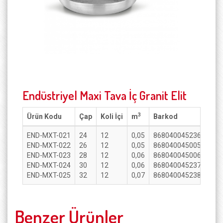
Endüstriyel Maxi Tava İç Granit Elit
3
Ürün Kodu
Çap
Koli İçi
m
Barkod
END-MXT-021
24
12
0,05
8680400452368
END-MXT-022
26
12
0,05
8680400450050
END-MXT-023
28
12
0,06
8680400450067
END-MXT-024
30
12
0,06
8680400452375
END-MXT-025
32
12
0,07
8680400452382
Benzer Ürünler