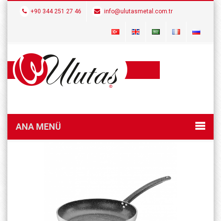
+90 344 251 27 46
info@ulutasmetal.com.tr
ANA MENÜ