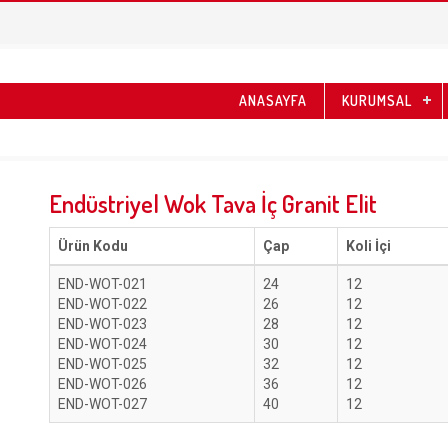
ANASAYFA
KURUMSAL
Endüstriyel Wok Tava İç Granit Elit
Ürün Kodu
Çap
Koli İçi
END-WOT-021
24
12
END-WOT-022
26
12
END-WOT-023
28
12
END-WOT-024
30
12
END-WOT-025
32
12
END-WOT-026
36
12
END-WOT-027
40
12