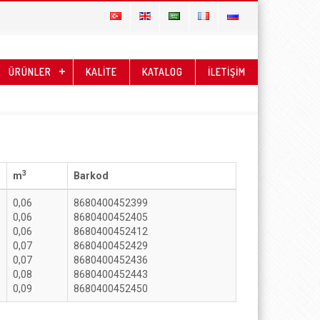
ÜRÜNLER
KALİTE
KATALOG
İLETİŞİM
3
m
Barkod
0,06
8680400452399
0,06
8680400452405
0,06
8680400452412
0,07
8680400452429
0,07
8680400452436
0,08
8680400452443
0,09
8680400452450